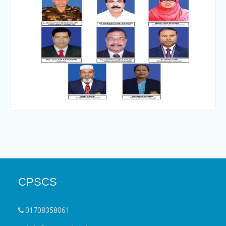
CPSCS
01708358061