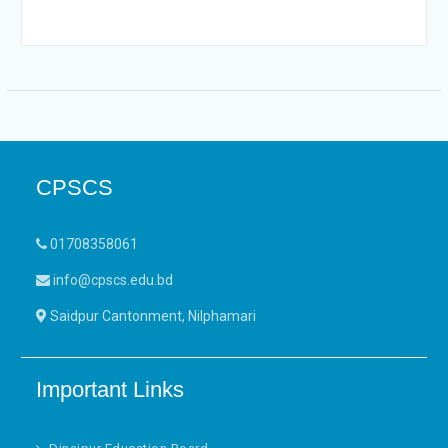
CPSCS
01708358061
info@cpscs.edu.bd
Saidpur Cantonment, Nilphamari
Important Links