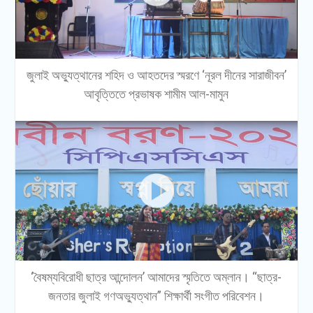
জুলাই অভ্যুত্থানের শহিদ ও আহতদের স্মরণে ‘নূরল দীনের সারাজীবন’
আবৃত্তিতে প্রভাষক শামীম আল-মামুন
‘বৈষম্যবিরোধী ছাত্র আন্দোলন’ আমাদের স্মৃতিতে অম্লান। “ছাত্র-
জনতার জুলাই গণঅভ্যুত্থান” শিক্ষার্থী সংগীত পরিবেশন।