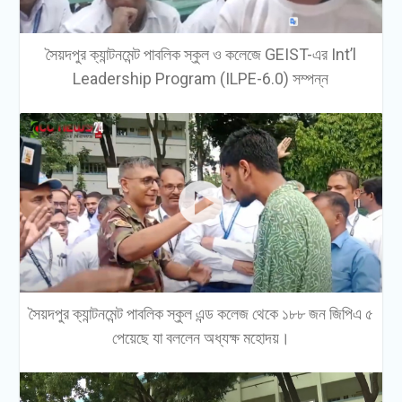
সৈয়দপুর ক্যান্টনমেন্ট পাবলিক স্কুল ও কলেজে GEIST-এর Int’l
Leadership Program (ILPE-6.0) সম্পন্ন
সৈয়দপুর ক্যান্টনমেন্ট পাবলিক স্কুল এন্ড কলেজ থেকে ১৮৮ জন জিপিএ ৫
পেয়েছে যা বললেন অধ্যক্ষ মহোদয়।