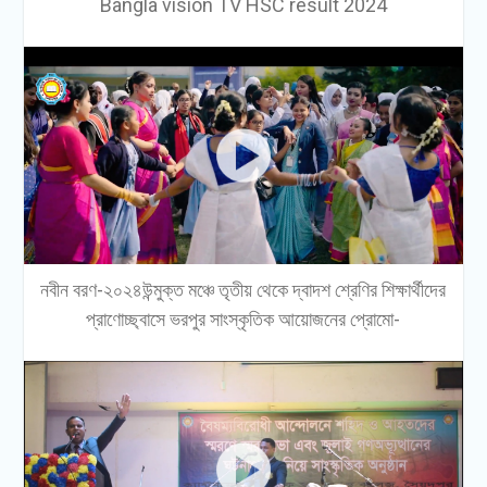
Bangla vision TV HSC result 2024
নবীন বরণ-২০২৪উন্মুক্ত মঞ্চে তৃতীয় থেকে দ্বাদশ শ্রেণির শিক্ষার্থীদের
প্রাণোচ্ছ্বাসে ভরপুর সাংস্কৃতিক আয়োজনের প্রোমো-