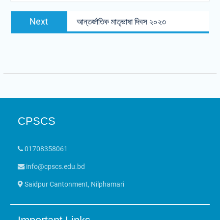
Post
Next
Next
আন্তর্জাতিক মাতৃভাষা দিবস ২০২৩
navigation
post:
CPSCS
01708358061
info@cpscs.edu.bd
Saidpur Cantonment, Nilphamari