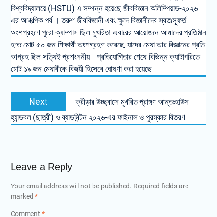
বিশ্ববিদ্যালয়ে (HSTU) এ সম্পন্ন হয়ে‌ছে জীববিজ্ঞান অলিম্পিয়াড-২০২৬
এর আঞ্চ‌ল্পিক পর্ব । তরুণ জীববিজ্ঞানী এবং ক্ষুদে বিজ্ঞানীদের স্বতঃস্ফূর্ত
অংশগ্রহণে পুরো ক্যাম্পাস ছিল মুখরিত! এবারের আয়োজনে আমা‌দের প্র‌তিষ্ঠান
হ‌তে মোট ৫০ জন শিক্ষার্থী অংশগ্রহণ করেছে, যাদের মেধা আর বিজ্ঞানের প্রতি
আগ্রহ ছিল সত্যিই প্রশংসনীয়। প্রতিযোগিতার শেষে বিভিন্ন ক্যাটাগরিতে
মোট ১৯ জন মেধাবীকে বিজয়ী হিসেবে ঘোষণা করা হয়েছে।
Next
Next
ক্রীড়ার উচ্ছ্বাসে মুখরিত প্রাঙ্গণ আন্তঃহাউস
post:
হ্যান্ডবল (ছাত্রী) ও ব্যাডমিন্টন ২০২৬-এর ফাইনাল ও পুরস্কার বিতরণ
Leave a Reply
Your email address will not be published.
Required fields are
marked
*
Comment
*