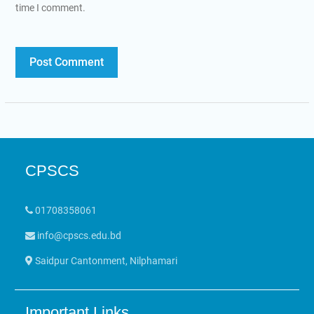
time I comment.
CPSCS
01708358061
info@cpscs.edu.bd
Saidpur Cantonment, Nilphamari
Important Links