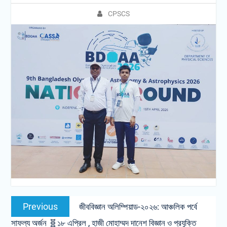
CPSCS
Post
Previous
Previous
জীববিজ্ঞান অলিম্পিয়াড-২০২৬: আঞ্চ‌লিক পর্বে
navigation
post:
সাফল্য অর্জন 🧬১৮ এপ্র‌িল , হাজী মোহাম্মদ দানেশ বিজ্ঞান ও প্রযুক্তি