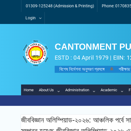
Skip
01309-125248 (Admission & Printing)
Phone: 0170835
to
content
Login
CANTONMENT PU
ESTD : 04 April 1979 | EIIN:
বিশেষ নির্দেশনা অনুসরণ প্রসঙ্গে
🔔
পরীক্ষার
Home
About Us
Administration
Academic
F
জীববিজ্ঞান অলিম্পিয়াড-২০২৬: আঞ্চ‌লিক পর্বে স
সম্পন্ন হয়ে‌ছে জীববিজ্ঞান অলিম্পিয়াড-২০২৬ এর আ