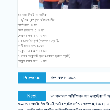
একনজ‌রে বিজয়ীদের তালিকা
১. জুনিয়র গ্রুপ (ষষ্ঠ-অষ্টম শ্রেণি):
চ্যাম্পিয়ন: ০৪ জন
ফার্স্ট রানার আপ: ০৪ জন
সেকেন্ড রানার আপ: ০৩ জন
২. সেকেন্ডারি গ্রুপ (নবম-দশম শ্রেণি):
ফার্স্ট রানার আপ: ০১ জন
সেকেন্ড রানার আপ: ০৫ জন
৩. হায়ার সেকেন্ডারি গ্রুপ (একাদশ-দ্বাদশ শ্রেণি):
সেকেন্ড রানার আপ: ০২ জন
Post
Previous
Previous
বাংলা বর্ষবরণ ১৪৩৩
navigation
post:
Next
Next
৯ম বাংলাদেশ অলিম্পিয়াড অন অ্যাস্ট্রোনমি অ্
post:
৩০০ জন মেধাবী শিক্ষার্থী এই জাতীয় প্রতিযোগিতায় অংশগ্রহণ করে। এর মধ্য