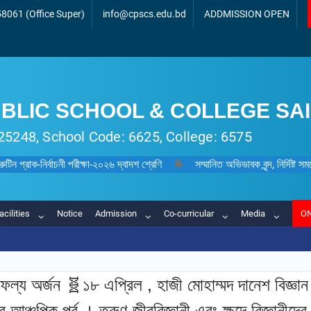
8061 (Office Super)
info@cpscs.edu.bd
ADDMISSION OPEN
BLIC SCHOOL & COLLEGE SA
 125248, School Code: 6625, College: 6575
 রুটিন প্রাক-নির্বাচনী পরীক্ষা-২০২৬ দ্বাদশ শ্রেণি
🔔
সম্মানিত অভিভাবক বৃন্দ, নির্দিষ্
acilities
Notice
Admission
Co-curricular
Media
ON
াফল্য অর্জন 🧬১৮ এপ্র‌িল , হাজী মোহাম্মদ দানেশ বিজ্ঞ
ঞ্চ‌ল্পিক পর্ব । তরুণ জীববিজ্ঞানী এবং ক্ষুদে বিজ্ঞানীদের