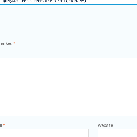
ের প্রাপ্তি:সৌমিক রায় দিব্য-২য় রানার আপ (শ্রেণি: ৯ম)
 marked
*
il
*
Website