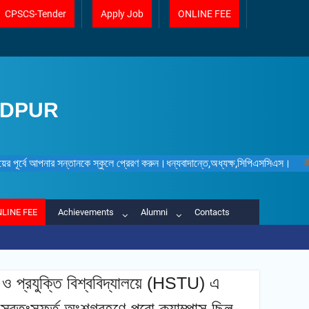
CPSCS-Tender
Apply Job
ONLINE FEE
IDPUR
ট সময়ের পূর্বে আপনার সন্তানকে স্কুলে প্রেরণ করুন।ধন্যবাদান্তে,অধ্যক্ষ,সিপিএসসিএস।

LINE FEE
Achievements
Alumni
Contacts
ান ও প্রযুক্তি বিশ্ববিদ্যালয়ে (HSTU) এ
 স্বতঃস্ফূর্ত অংশগ্রহণে পুরো ক্যাম্পাস ছিল