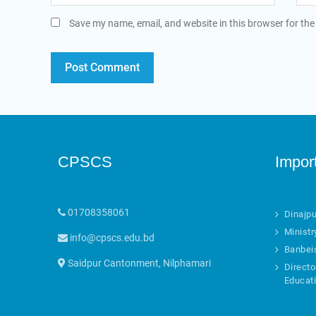
Save my name, email, and website in this browser for the
CPSCS
Impor
01708358061
Dinajpu
Ministr
info@cpscs.edu.bd
Banbei
Saidpur Cantonment, Nilphamari
Directo
Educat