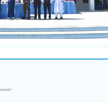
 marked
*