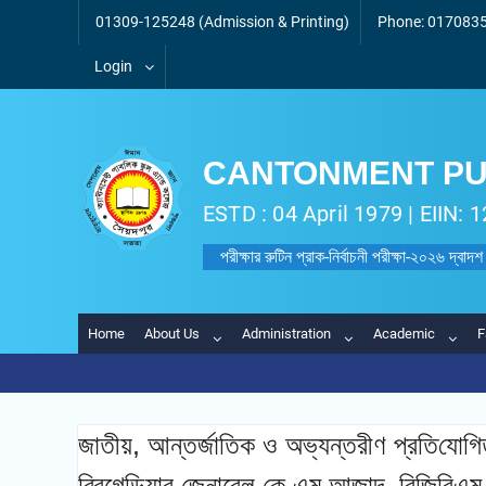
Skip
01309-125248 (Admission & Printing)
Phone: 0170835
to
content
Login
CANTONMENT PU
ESTD : 04 April 1979 | EIIN:
পরীক্ষার রুটিন প্রাক-নির্বাচনী পরীক্ষা-২০২৬ দ্বাদশ
Home
About Us
Administration
Academic
F
জাতীয়, আন্তর্জাতিক ও অভ্যন্তরীণ প্র‌তি‌যো‌গিতায়
ব্রিগেডিয়ার জেনারেল কে এম আজাদ, বি‌জি‌বিএম,