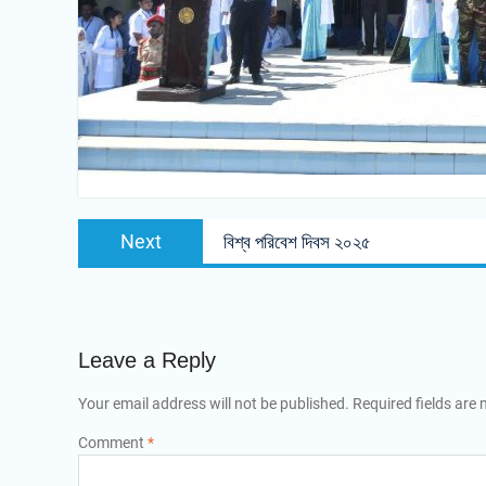
Post
Next
Next
বিশ্ব পরিবেশ দিবস ২০২৫
navigation
post:
Leave a Reply
Your email address will not be published.
Required fields are
Comment
*