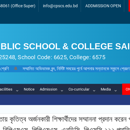
8061 (Office Super)
info@cpscs.edu.bd
ADDMISSION OPEN
BLIC SCHOOL & COLLEGE SA
 125248, School Code: 6625, College: 6575
 শ্রেণি
🔔
সম্মানিত অভিভাবক বৃন্দ, নির্দিষ্ট সময়ের পূর্বে আপনার সন্তানকে স্কুলে প
acilities
Notice
Admission
Co-curricular
Media
ON
 কৃতিত্ব অর্জনকারী শিক্ষার্থীদের সম্মাননা প্রদান করেন প্র‌
 বি‌পিএমএস, পি‌পিএমএস, এন‌ডি‌সি, পিএস‌সি ২২২ পদা‌তিক 