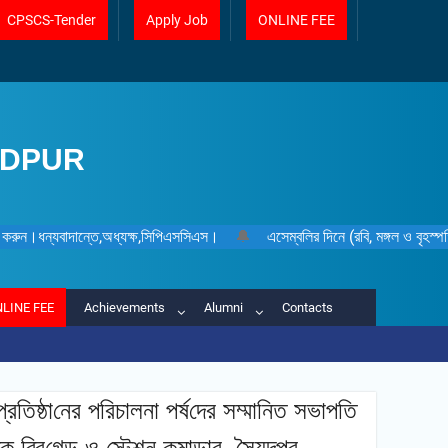
CPSCS-Tender
Apply Job
ONLINE FEE
IDPUR
্রেরণ করুন।ধন্যবাদান্তে,অধ্যক্ষ,সিপিএসসিএস।
🔔
এসেম্বলির দিনে (রবি, মঙ্গল ও বৃহস্
LINE FEE
Achievements
Alumni
Contacts
তিষ্ঠা‌নের প‌রিচালনা পর্ষ‌দের সম্মানিত সভাপ‌তি
ব্রি‌গেড ও স্টেশন কমান্ডার, সৈয়দপুর